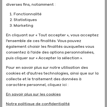
Votre adresse e-mail
diverses fins, notamment :
Courriel
Fonctionnalité
Statistiques
Marketing
Mot de passe
En cliquant sur « Tout accepter », vous acceptez
Mot de passe
l'ensemble de ces finalités. Vous pouvez
également choisir les finalités auxquelles vous
consentez à l'aide des options personnalisées,
puis cliquer sur « Accepter la sélection ».
Confirmez le mot de passe
Pour en savoir plus sur notre utilisation des
Confirmez le mot de passe
cookies et d'autres technologies, ainsi que sur la
collecte et le traitement des données à
caractère personnel, cliquez ici :
Créez votre nouveau compte
En savoir plus sur les cookies
Notre politique de confidentialité