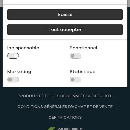
Renseignements commerciaux : 1.800.243.5360
Baisse
ou Contactez-nous - Renseignements généraux : 1
Tout accepter
905 790 4575
CONTACTEZ-NOUS
Indispensable
Fonctionnel
LIEUX
CARRIÈRES
Marketing
Statistique
FAITES UNE OFFRE
ACTUALITÉS
PRODUITS ET FICHES DE DONNÉES DE SÉCURITÉ
CONDITIONS GÉNÉRALES D'ACHAT ET DE VENTE
CERTIFICATIONS