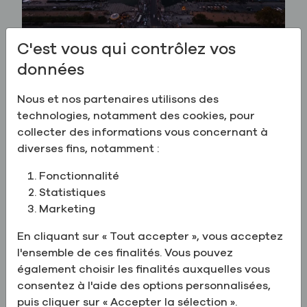
C'est vous qui contrôlez vos
Le documentaire « Greenfield
données
Global » est présenté en
Nous et nos partenaires utilisons des
avant-première à la COP30 :
technologies, notamment des cookies, pour
comment notre approche
collecter des informations vous concernant à
unique nous permet de
diverses fins, notamment :
proposer des solutions à faible
Fonctionnalité
empreinte carbone à grande
Statistiques
échelle
Marketing
Le documentaire de Greenfield Global
En cliquant sur « Tout accepter », vous acceptez
présenté lors de la COP30 met en avant son
l'ensemble de ces finalités. Vous pouvez
modèle de bioénergie circulaire et ses
également choisir les finalités auxquelles vous
partenariats entre exploitations agricoles
consentez à l'aide des options personnalisées,
et bioraffineries, qui génèrent un impact
puis cliquer sur « Accepter la sélection ».