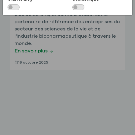
pour les solutions de haute pureté. Depuis
plus de 30 ans, Greenfield Global est le
partenaire de référence des entreprises du
secteur des sciences de la vie et de
l'industrie biopharmaceutique à travers le
monde.
En savoir plus
16 octobre 2025