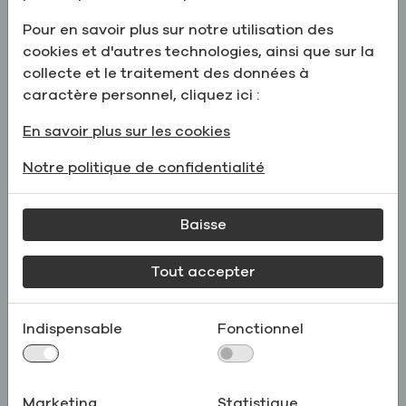
mesurable en faveur de la réduction des
émissions de carbone.
Pour en savoir plus sur notre utilisation des
En savoir plus
cookies et d'autres technologies, ainsi que sur la
collecte et le traitement des données à
26 janvier 2026
caractère personnel, cliquez ici :
En savoir plus sur les cookies
Notre politique de confidentialité
Baisse
Tout accepter
Indispensable
Fonctionnel
AAPS 2025
Venez rencontrer Greenfield Global à
Marketing
Statistique
l'AAPS 2025. Votre partenaire de confiance