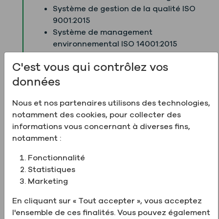
Système de gestion de la qualité ISO
9001:2015
Système de management
environnemental ISO 14001:2015
ISO 45001:2018 – Santé et sécurité au
C'est vous qui contrôlez vos
travail
FSSC 22001
données
Respect de la loi sur la modernisation de
la sécurité alimentaire (FSMA)
Nous et nos partenaires utilisons des technologies,
Adhésion au programme C-TPAT, le
notamment des cookies, pour collecter des
programme volontaire de sécurité de la
informations vous concernant à diverses fins,
chaîne d'approvisionnement dirigé par
notamment :
le Service des douanes et de la
Fonctionnalité
protection des frontières des États-Unis
Statistiques
Ces cadres garantissent une qualité
Marketing
constante des produits, la sécurité des
En cliquant sur « Tout accepter », vous acceptez
opérations ainsi que des chaînes
l'ensemble de ces finalités. Vous pouvez également
d'approvisionnement sûres et fiables.