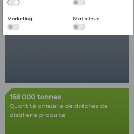
Production annuelle d'huile de maïs
Marketing
Statistique
158 000 tonnes
Quantité annuelle de drêches de
distillerie produite