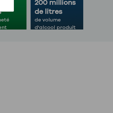
00
200 millions
s
de litres
heté
de volume
ent
d'alcool produit
année
par an