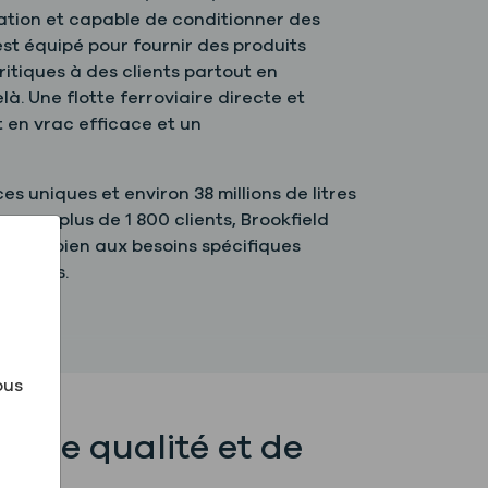
ation et capable de conditionner des
 est équipé pour fournir des produits
itiques à des clients partout en
. Une flotte ferroviaire directe et
 en vrac efficace et un
es uniques et environ 38 millions de litres
pour plus de 1 800 clients, Brookfield
aussi bien aux besoins spécifiques
volumes.
ous
ns de qualité et de