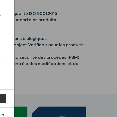
de la qualité ISO 9001:2015
e
PACT pour certains produits
r
nstallations biologiques
-GMO Project Verified » pour les produits
:
on de la sécurité des procédés (PSM)
 de contrôle des modifications et de
ue