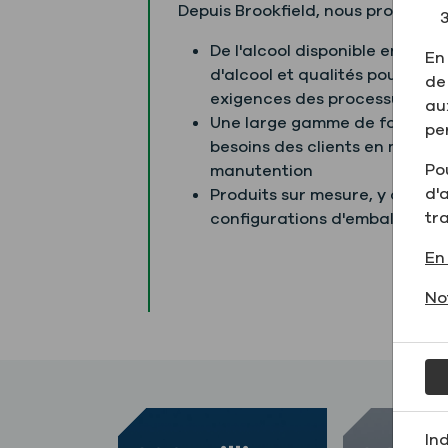
Depuis Brookfield, nous proposons
De l'alcool disponible en plus
En
d'alcool et qualités pour rép
de
exigences des processus
au
Une large gamme de formats 
per
besoins des clients en matièr
Pou
manutention
d'a
Produits sur mesure, y compri
tr
configurations d'emballage p
En 
No
In