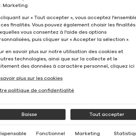
conformité
 :
Marketing
ieurs formules, degrés
Système de gestion 
 cliquant sur « Tout accepter », vous acceptez l'ensembl
ondre aux diverses
Certification EXCi
 ces finalités. Vous pouvez également choisir les finalités
pratiques cGMP
xquelles vous consentez à l'aide des options
d'emballage, adaptés aux
Certification cashe
sonnalisées, puis cliquer sur « Accepter la sélection ».
e de stockage et de
Certification des i
r en savoir plus sur notre utilisation des cookies et
Certification « Non
utres technologies, ainsi que sur la collecte et le
s des formulations et des
concernés
aitement des données à caractère personnel, cliquez ici 
ersonnalisées
Programme de gesti
Programmes formels
savoir plus sur les cookies
validation
tre politique de confidentialité
Baisse
Tout accepter
dispensable
Fonctionnel
Marketing
Statistiq