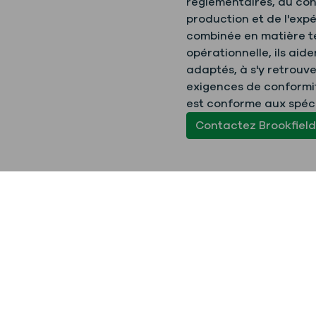
réglementaires, du cont
production et de l'expé
combinée en matière t
opérationnelle, ils aide
adaptés, à s'y retrouv
exigences de conformit
est conforme aux spécif
Contactez Brookfiel