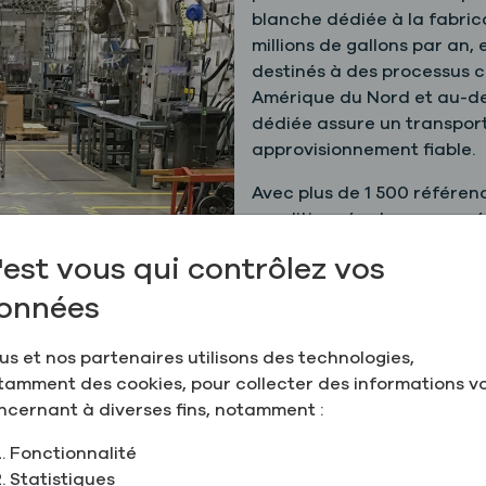
blanche dédiée à la fabric
millions de gallons par an,
destinés à des processus cr
Amérique du Nord et au-delà
dédiée assure un transport
approvisionnement fiable.
Avec plus de 1 500 référenc
conditionnés chaque année 
est en mesure de répondre 
'est vous qui contrôlez vos
qu'aux demandes de gros 
onnées
us et nos partenaires utilisons des technologies,
tamment des cookies, pour collecter des informations v
ncernant à diverses fins, notamment :
hés desservis
Certificatio
Fonctionnalité
Statistiques