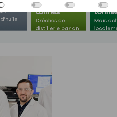
tonnes
135 000
490 0
tonnes
tonne
ion
d'huile
Drêches de
Maïs ac
distillerie par an
localem
chaque 